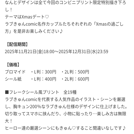
なんとデザインは全て今回のコンビニプリント限定特別描き下ろ
し！
テーマはXmasデート♡
ラブきゅんcomic名作カップルたちそれぞれの「Xmasの過ごし
方」を是非お楽しみください♪
【配信期間】
2025年11月21日(金)18:00～2025年12月31日(水)23:59
【価格】
ブロマイド ・L判：300円 ・2L判：500円
シール紙 ・L判：400円 ・2L判：600円
■フレークシール風プリント 全19種
ラブきゅんcomicを代表する人気作品のイラスト・シーンを厳選
し、胸キュン200％なラブきゅん仕様のデザインに仕上げました。
切り取ってスマホに挟んだり、小物に貼ったり…楽しみ方は無限
大！
ヒーロー達の厳選シーンにもきゅん♡すること間違いなしです♪