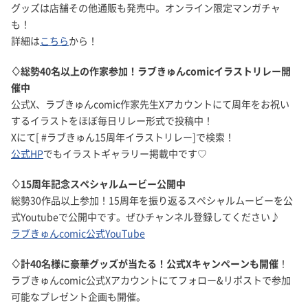
グッズは店舗その他通販も発売中。オンライン限定マンガチャ
も！
詳細は
こちら
から！
♢総勢40名以上の作家参加！ラブきゅんcomicイラストリレー開
催中
公式X、ラブきゅんcomic作家先生Xアカウントにて周年をお祝い
するイラストをほぼ毎日リレー形式で投稿中！
Xにて[ #ラブきゅん15周年イラストリレー]で検索！
公式HP
でもイラストギャラリー掲載中です♡
♢15周年記念スペシャルムービー公開中
総勢30作品以上参加！15周年を振り返るスペシャルムービーを公
式Youtubeで公開中です。ぜひチャンネル登録してください♪
ラブきゅんcomic公式YouTube
♢計40名様に豪華グッズが当たる！公式Xキャンペーンも開催
！
ラブきゅんcomic公式Xアカウントにてフォロー&リポストで参加
可能なプレゼント企画も開催。